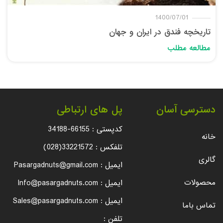
1400/07/01
تاریخچه فندق در ایران و جهان
مطالعه مطلب
دسترسی آسان
پل های ارتباطی
کدپستی :
34188-66155
خانه
تلفکس :
(028)33221572
گالری
ایمیل :
Pasargadnuts@gmail.com
محصولات
ایمیل :
Info@pasargadnuts.com
ایمیل :
Sales@pasargadnuts.com
تماس باما
تلفن :