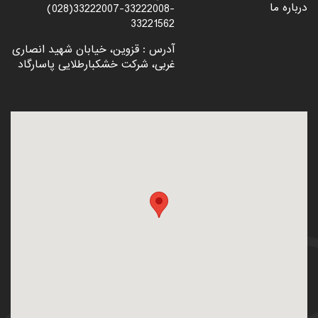
درباره ما
(028)33222007-33222008-
33221562
آدرس : قزوین، خیابان شهید انصاری
غربی، شرکت خشکبارطلایی پاسارگاد